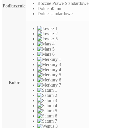
Boczne Prawe Standardowe
do
Podłączenie
Dolne 50 mm
526,00 zł
Dolne standardowe
Kolor