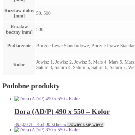
Rozstaw dolny
50, 500
[mm]
Rozstaw
500
boczny [mm]
Podłączenie
Boczne Lewe Standardowe, Boczne Prawe Standar
Jowisz 1, Jowisz 2, Jowisz 5, Mars 4, Mars 5, Mar
Kolor
Saturn 3, Saturn 4, Saturn 5, Saturn 6, Saturn 7, W
Podobne produkty
Dora (AD/P) 490 x 550 – Kolor
Zakres
393,00
zł
–
463,00
zł
Dowiedz się więcej
brutto
cen:
od