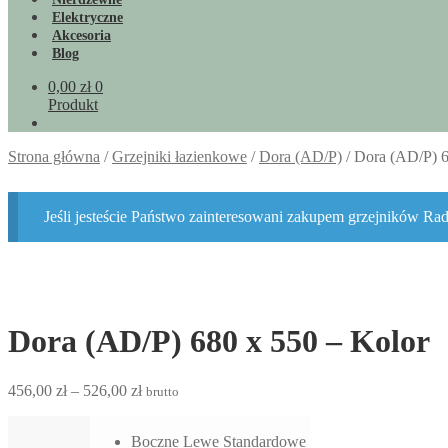
Elektryczne
Akcesoria
Blog
0,00
zł
0
Produkt
Strona główna
/
Grzejniki łazienkowe
/
Dora (AD/P)
/
Dora (AD/P) 6
Jeśli jesteście Państwo zainteresowani zakupem grzejników R
Dora (AD/P) 680 x 550 – Kolor
Zakres
456,00
zł
–
526,00
zł
brutto
cen:
od
Boczne Lewe Standardowe
456,00 zł