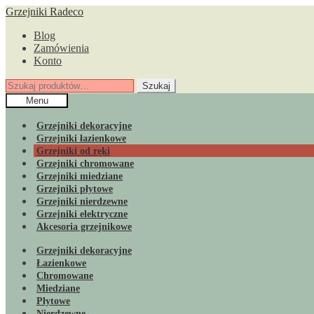
Przejdź
Przejdź
Grzejniki Radeco
do
do
Blog
nawigacji
treści
Zamówienia
Konto
Szukaj:
Szukaj
Menu
Grzejniki dekoracyjne
Grzejniki łazienkowe
Grzejniki od ręki
Grzejniki chromowane
Grzejniki miedziane
Grzejniki płytowe
Grzejniki nierdzewne
Grzejniki elektryczne
Akcesoria grzejnikowe
Grzejniki dekoracyjne
Łazienkowe
Chromowane
Miedziane
Płytowe
Nierdzewne