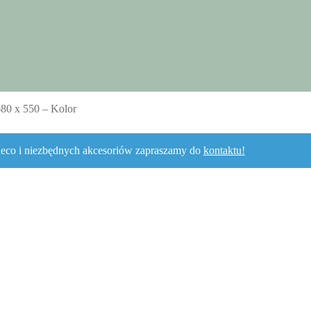
80 x 550 – Kolor
adeco i niezbędnych akcesoriów zapraszamy do
kontaktu!