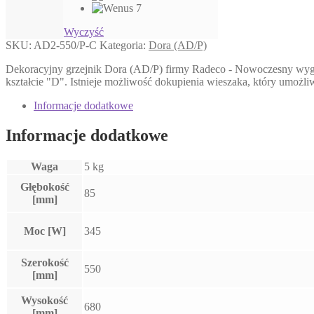
Wyczyść
SKU:
AD2-550/P-C
Kategoria:
Dora (AD/P)
Dekoracyjny grzejnik Dora (AD/P) firmy Radeco - Nowoczesny wygląd
kształcie "D". Istnieje możliwość dokupienia wieszaka, który umożl
Informacje dodatkowe
Informacje dodatkowe
Waga
5 kg
Głębokość
85
[mm]
Moc [W]
345
Szerokość
550
[mm]
Wysokość
680
[mm]