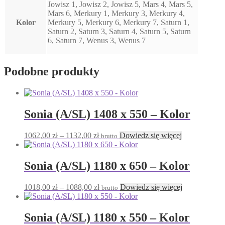
Jowisz 1, Jowisz 2, Jowisz 5, Mars 4, Mars 5,
Mars 6, Merkury 1, Merkury 3, Merkury 4,
Kolor
Merkury 5, Merkury 6, Merkury 7, Saturn 1,
Saturn 2, Saturn 3, Saturn 4, Saturn 5, Saturn
6, Saturn 7, Wenus 3, Wenus 7
Podobne produkty
Sonia (A/SL) 1408 x 550 – Kolor
Zakres
1062,00
zł
–
1132,00
zł
Dowiedz się więcej
brutto
cen:
od
1062,00 zł
Sonia (A/SL) 1180 x 650 – Kolor
do
1132,00 zł
Zakres
1018,00
zł
–
1088,00
zł
Dowiedz się więcej
brutto
cen:
od
1018,00 zł
Sonia (A/SL) 1180 x 550 – Kolor
do