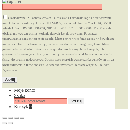
Oświadczam, iż ukończyłem/am 16 rok życia i zgadzam się na przetwarzanie
moich danych osobowych przez ITESAR Sp. z o.o., ul. Karola Miarki 18, 58-500
Jelenia Góra, KRS 0000196430, NIP 611 020 23 57, REGON 008011730 w celu
obsługi mojego zapytania. Podanie danych jest dobrowolne. Podstawą
przetwarzania danych jest moja zgoda. Mam prawo wycofania zgody w dowolnym
momencie. Dane osobowe będą przetwarzane do czasu obsługi zapytania. Mam
prawo żądania od administratora dostępu do moich danych osobowych, ich
sprostowania, usunięcia lub ograniczenia przetwarzania, a także prawo wniesienia
skargi do organu nadzorczego. Strona stosuje profilowanie użytkowników m.in. za
pośrednictwem plików cookies, w tym analitycznych, o czym więcej w Polityce
Prywatności.
Moje konto
Szukaj
Szukaj:
Szukaj
Koszyk
0