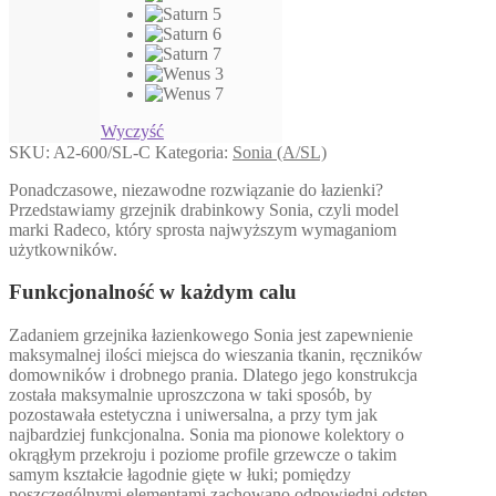
Wyczyść
SKU:
A2-600/SL-C
Kategoria:
Sonia (A/SL)
Ponadczasowe, niezawodne rozwiązanie do łazienki?
Przedstawiamy grzejnik drabinkowy Sonia, czyli model
marki Radeco, który sprosta najwyższym wymaganiom
użytkowników.
Funkcjonalność w każdym calu
Zadaniem grzejnika łazienkowego Sonia jest zapewnienie
maksymalnej ilości miejsca do wieszania tkanin, ręczników
domowników i drobnego prania. Dlatego jego konstrukcja
została maksymalnie uproszczona w taki sposób, by
pozostawała estetyczna i uniwersalna, a przy tym jak
najbardziej funkcjonalna. Sonia ma pionowe kolektory o
okrągłym przekroju i poziome profile grzewcze o takim
samym kształcie łagodnie gięte w łuki; pomiędzy
poszczególnymi elementami zachowano odpowiedni odstęp