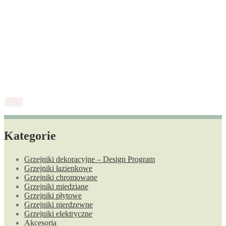
Filtr
Kategorie
Grzejniki dekoracyjne – Design Program
Grzejniki łazienkowe
Grzejniki chromowane
Grzejniki miedziane
Grzejniki płytowe
Grzejniki nierdzewne
Grzejniki elektryczne
Akcesoria