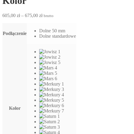
Kolor
Zakres
605,00
zł
–
675,00
zł
brutto
cen:
od
Dolne 50 mm
605,00 zł
Podłączenie
Dolne standardowe
do
675,00 zł
Kolor