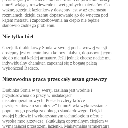
umożliwiający rozwieszenie nawet grubych materiałów. Co
ważne, grzejnik łazienkowy dostępny jest w aż czternastu
rozmiarach, dzięki czemu dopasowanie go do wnętrza pod
kątem metrażu i zapotrzebowania na ciepło nie będzie
stanowiło żadnego problemu.
Nie tylko biel
Grzejnik drabinkowy Sonia w swojej podstawowej wersji
dostępny jest w neutralnym kolorze białym, dopasowującym
się do niemal każdej armatury. Jeśli jednak chcesz nadać mu
indywidualny charakter, zapoznaj się z bogatą paletą
wykończeń Radeco.
Niezawodna praca przez cały sezon grzewczy
Drabinka Sonia w tej wersji zasilana jest wodnie i
przystosowana do pracy w instalacjach
niskotemperaturowych. Posiada cztery króćce
przyłączeniowe o średnicy ½” i umożliwia wykorzystanie
popularnego przyłącza dolnego standardowego. Dzięki
swojej budowie i wykorzystanym technologiom oferuje
wysoką moc grzewczą, skutkującą optymalnym ciepłem w
wymagającej przestrzeni łazienki. Maksymalna temperatura