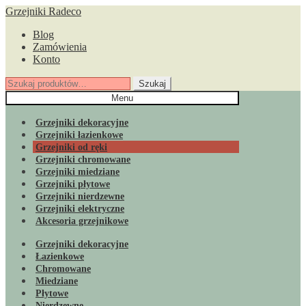
Przejdź
Przejdź
Grzejniki Radeco
do
do
Blog
nawigacji
treści
Zamówienia
Konto
Szukaj:
Szukaj
Menu
Grzejniki dekoracyjne
Grzejniki łazienkowe
Grzejniki od ręki
Grzejniki chromowane
Grzejniki miedziane
Grzejniki płytowe
Grzejniki nierdzewne
Grzejniki elektryczne
Akcesoria grzejnikowe
Grzejniki dekoracyjne
Łazienkowe
Chromowane
Miedziane
Płytowe
Nierdzewne