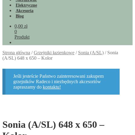
Elektryczne
Akcesoria
Blog
0,00
zł
0
Produkt
Strona główna
/
Grzejniki łazienkowe
/
Sonia (A/SL)
/
Sonia
(A/SL) 648 x 650 – Kolor
Jeśli jesteście Państwo zainteresowani zakupem
grzejników Radeco i niezbędnych akcesoriów
zapraszamy do
kontaktu!
Sonia (A/SL) 648 x 650 –