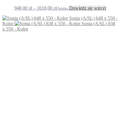
1088,00 zł
Zakres
948,00
zł
–
1018,00
zł
Dowiedz się więcej
brutto
cen:
Sonia (A/SL) 648 x 550 -
od
Kolor
Sonia (A/SL) 838
948,00 zł
x 550 - Kolor
do
1018,00 zł