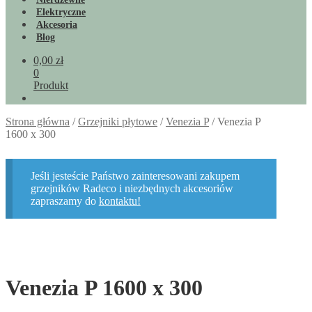
Elektryczne
Akcesoria
Blog
0,00
zł
0
Produkt
Strona główna
/
Grzejniki płytowe
/
Venezia P
/
Venezia P
1600 x 300
Jeśli jesteście Państwo zainteresowani zakupem
grzejników Radeco i niezbędnych akcesoriów
zapraszamy do
kontaktu!
Venezia P 1600 x 300