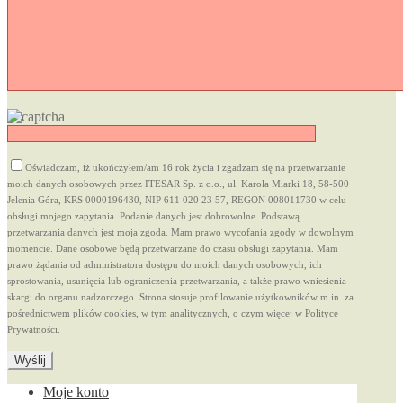
Oświadczam, iż ukończyłem/am 16 rok życia i zgadzam się na przetwarzanie
moich danych osobowych przez ITESAR Sp. z o.o., ul. Karola Miarki 18, 58-500
Jelenia Góra, KRS 0000196430, NIP 611 020 23 57, REGON 008011730 w celu
obsługi mojego zapytania. Podanie danych jest dobrowolne. Podstawą
przetwarzania danych jest moja zgoda. Mam prawo wycofania zgody w dowolnym
momencie. Dane osobowe będą przetwarzane do czasu obsługi zapytania. Mam
prawo żądania od administratora dostępu do moich danych osobowych, ich
sprostowania, usunięcia lub ograniczenia przetwarzania, a także prawo wniesienia
skargi do organu nadzorczego. Strona stosuje profilowanie użytkowników m.in. za
pośrednictwem plików cookies, w tym analitycznych, o czym więcej w Polityce
Prywatności.
Moje konto