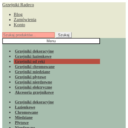
Przejdź
Przejdź
Grzejniki Radeco
do
do
Blog
nawigacji
treści
Zamówienia
Konto
Szukaj:
Szukaj
Menu
Grzejniki dekoracyjne
Grzejniki łazienkowe
Grzejniki od ręki
Grzejniki chromowane
Grzejniki miedziane
Grzejniki płytowe
Grzejniki nierdzewne
Grzejniki elektryczne
Akcesoria grzejnikowe
Grzejniki dekoracyjne
Łazienkowe
Chromowane
Miedziane
Płytowe
Nierdzewne