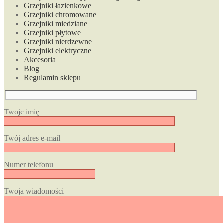
Grzejniki łazienkowe
Grzejniki chromowane
Grzejniki miedziane
Grzejniki płytowe
Grzejniki nierdzewne
Grzejniki elektryczne
Akcesoria
Blog
Regulamin sklepu
Twoje imię
Twój adres e-mail
Numer telefonu
Twoja wiadomości